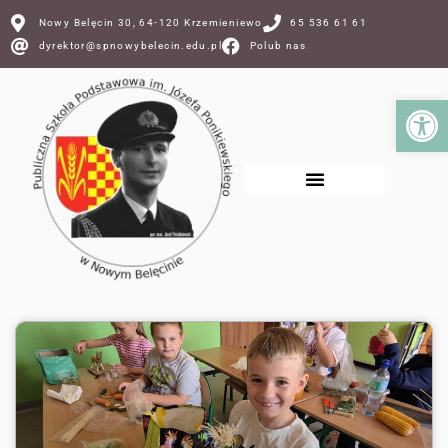
Nowy Belęcin 30, 64-120 Krzemieniewo
65 536 61 61
dyrektor@spnowybelecin.edu.pl
Polub nas
Ot