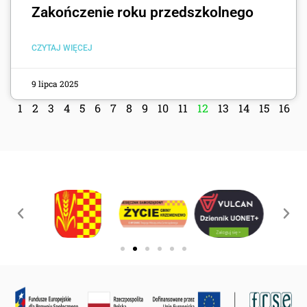
Zakończenie roku przedszkolnego
CZYTAJ WIĘCEJ
9 lipca 2025
1
2
3
4
5
6
7
8
9
10
11
12
13
14
15
16