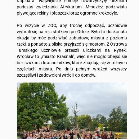
Kapibara. Największe emocje towarzyszyły uczniom
podczas zwiedzania Afrykarium. Młodzież podziwiała
pływające rekiny i płaszczki oraz ogromne krokodyle.
Po wizycie w ZOO, aby trochę odpocząć, uczniowie
wybrali się na rejs statkiem po Odrze. Była to doskonała
okazja by móc podziwiać zabudowę miasta z poziomu
rzeki, a ponadto z bliska przyjrzeć się mostom. Z Ostrowa
Tumskiego uczniowie przeszli uliczkami na Rynek.
Wrocław to „miasto Krasnali”, więc nie mogło obejść się
bez szukania krasnoludków, które znajdują się w różnych
częściach miasta. Po dniu pełnym wrażeń wszyscy
szczęśliwi i zadowoleni wrócili do domów.