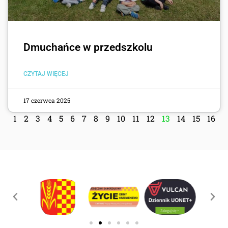
Dmuchańce w przedszkolu
CZYTAJ WIĘCEJ
17 czerwca 2025
1
2
3
4
5
6
7
8
9
10
11
12
13
14
15
16