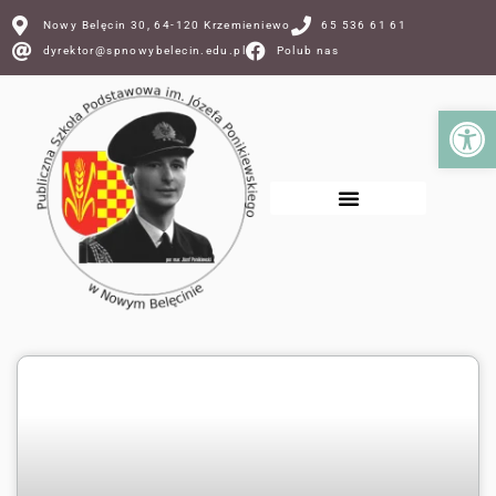
Nowy Belęcin 30, 64-120 Krzemieniewo
65 536 61 61
dyrektor@spnowybelecin.edu.pl
Polub nas
Ot