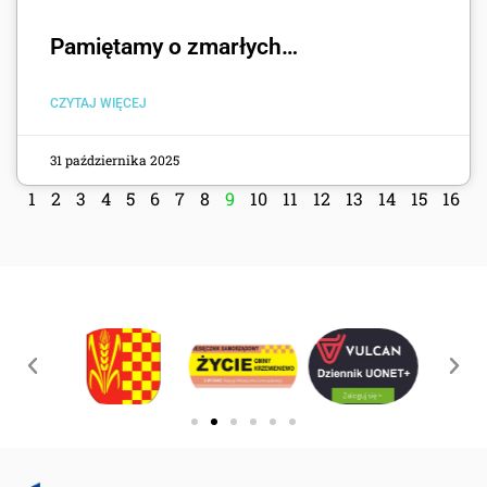
Pamiętamy o zmarłych…
CZYTAJ WIĘCEJ
31 października 2025
1
2
3
4
5
6
7
8
9
10
11
12
13
14
15
16