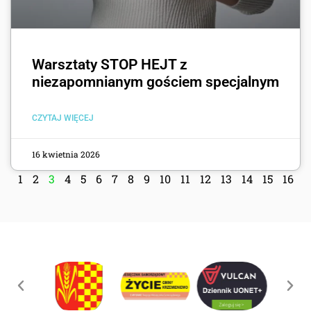
Warsztaty STOP HEJT z
niezapomnianym gościem specjalnym
CZYTAJ WIĘCEJ
16 kwietnia 2026
1
2
3
4
5
6
7
8
9
10
11
12
13
14
15
16