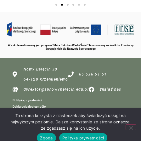
W szkole realizowany jest program "Mała Szkoła - Wielki Świat" finansowany ze środków Funduszy
Europejskich dla Rozwoju Społecznego
Nowy Belęcin 30
65 536 61 61
64-120 Krzemieniewo
dyrektor@spnowybelecin.edu.pl
znajdź nas
Polityka prywatności
Deklaracja dostępnośici
Ta strona korzysta z ciasteczek aby świadczyć usługi na
najwyższym poziomie. Dalsze korzystanie ze strony oznacza,
dla redakcji
że zgadzasz się na ich użycie.
Projekt:
Zgoda
Polityka prywatności
MP Komputery