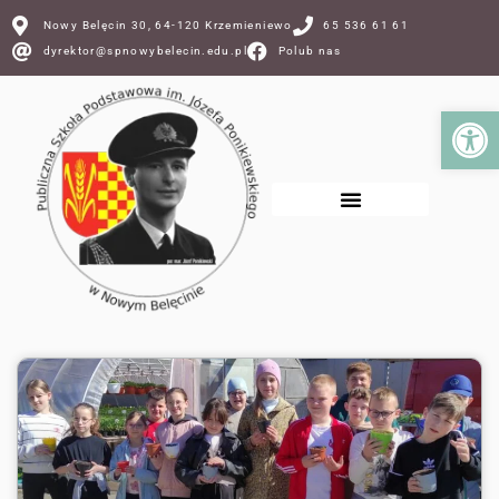
Nowy Belęcin 30, 64-120 Krzemieniewo
65 536 61 61
dyrektor@spnowybelecin.edu.pl
Polub nas
Ot