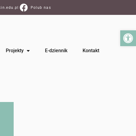
in.edu.pl
Polub nas
Ot
Projekty
E-dziennik
Kontakt