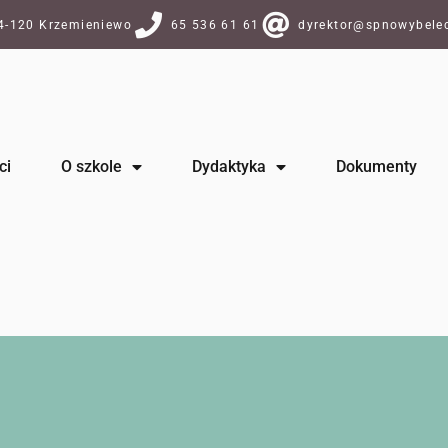
64-120 Krzemieniewo
65 536 61 61
dyrektor@spnowybelec
ci
O szkole
Dydaktyka
Dokumenty