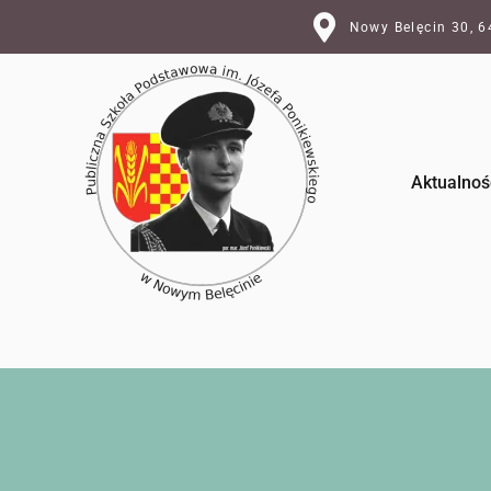
Nowy Belęcin 30, 
Aktualnoś