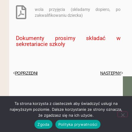
wola przyjęcia (składamy dopiero, po
zakwalifikowaniu dziecka)
Dokumenty prosimy składać w
sekretariacie szkoły
POPRZEDNI
NASTĘPNY
Aktualności
Ta strona korzysta z ciasteczek aby świadczyć usługi na
najwyższym poziomie. Dalsze korzystanie ze strony oznacza,
że zgadzasz się na ich użycie.
Zebranie organizacyjne dla Rodziców
Zgoda
Polityka prywatności
dzieci z oddziałów przedszkolnych