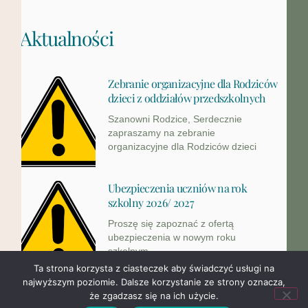
Aktualności
Zebranie organizacyjne dla Rodziców
dzieci z oddziałów przedszkolnych
Szanowni Rodzice, Serdecznie
zapraszamy na zebranie
organizacyjne dla Rodziców dzieci
Ubezpieczenia uczniów na rok
szkolny 2026/ 2027
Proszę się zapoznać z ofertą
ubezpieczenia w nowym roku
szkolnym.
Ta strona korzysta z ciasteczek aby świadczyć usługi na
najwyższym poziomie. Dalsze korzystanie ze strony oznacza,
Wyprawka przedszkolna
że zgadzasz się na ich użycie.