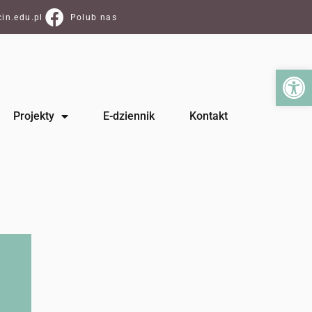
in.edu.pl
Polub nas
Ot
Projekty
E-dziennik
Kontakt