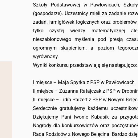
Szkoły Podstawowej w Pawłowicach, Szkoł
(gospodarze). Uczestnicy mieli za zadanie ro
zadań, łamigłówek logicznych oraz problemó
tylko czystej wiedzy matematycznej ale
nieszablonowego myślenia pod presją czas
ogromnym skupieniem, a poziom tegoroczn
wyrównany.
Wyniki konkursu przedstawiają się następująco:
I miejsce – Maja Spyrka z PSP w Pawłowicach
II miejsce – Zuzanna Ratajczak z PSP w Drobnin
III miejsce – Lidia Paizert z PSP w Nowym Belęc
Serdecznie gratulujemy każdemu uczestnikow
Dziękujemy Pani Iwonie Kubasik za przygoto
Nagrody dla konkursowiczów oraz poczęstunek
Rada Rodziców z Nowego Belęcina. Bardzo dzię