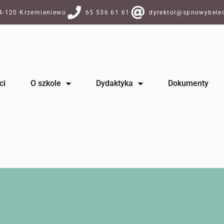
64-120 Krzemieniewo
65 536 61 61
dyrektor@spnowybelec
ci
O szkole
Dydaktyka
Dokumenty