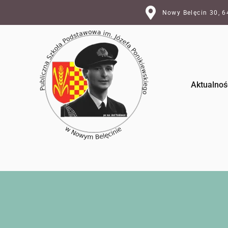
Nowy Belęcin 30, 
Aktualnoś