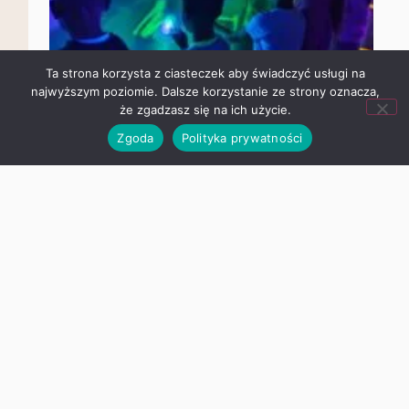
Ta strona korzysta z ciasteczek aby świadczyć usługi na
najwyższym poziomie. Dalsze korzystanie ze strony oznacza,
że zgadzasz się na ich użycie.
Zgoda
Polityka prywatności