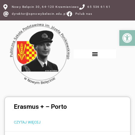
Nowy Belęcin 30, 64-120 Krzemieniewo
65 536 61 61
dyrektor@spnowybelecin.edu.pl
Polub nas
Ot
Erasmus + – Porto
CZYTAJ WIĘCEJ