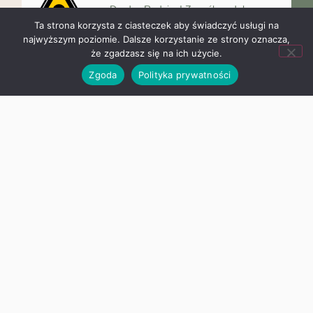
Drodzy Rodzice! Z myślą o dobrym
przygotowaniu do nowego roku
Ta strona korzysta z ciasteczek aby świadczyć usługi na
najwyższym poziomie. Dalsze korzystanie ze strony oznacza,
że zgadzasz się na ich użycie.
Zgoda
Polityka prywatności
„Angielski jest fun-tastyczny!”
Ogólnopolski Projekt Edukacyjny
W mijającym roku szkolnym uczniowie
klasy I – IV wzięli