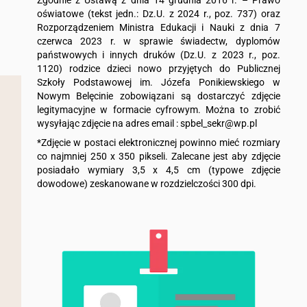
Zgodnie z Ustawą z dnia 14 grudnia 2016 r. – Prawo
oświatowe (tekst jedn.: Dz.U. z 2024 r., poz. 737) oraz
Rozporządzeniem Ministra Edukacji i Nauki z dnia 7
czerwca 2023 r. w sprawie świadectw, dyplomów
państwowych i innych druków (Dz.U. z 2023 r., poz.
1120) rodzice dzieci nowo przyjętych do Publicznej
Szkoły Podstawowej im. Józefa Ponikiewskiego w
Nowym Belęcinie zobowiązani są dostarczyć zdjęcie
legitymacyjne w formacie cyfrowym. Można to zrobić
wysyłając zdjęcie na adres email : spbel_sekr@wp.pl
*Zdjęcie w postaci elektronicznej powinno mieć rozmiary
co najmniej 250 x 350 pikseli. Zalecane jest aby zdjęcie
posiadało wymiary 3,5 x 4,5 cm (typowe zdjęcie
dowodowe) zeskanowane w rozdzielczości 300 dpi.