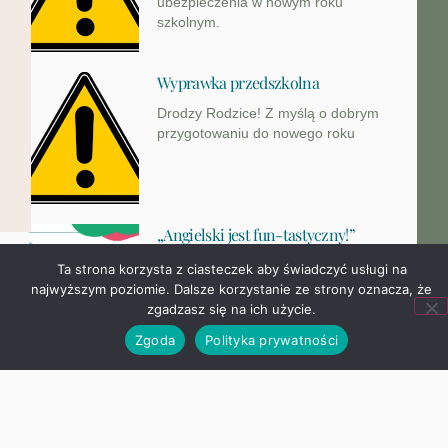
ubezpieczenia w nowym roku
szkolnym.
Wyprawka przedszkolna
Drodzy Rodzice! Z myślą o dobrym
przygotowaniu do nowego roku
Ta strona korzysta z ciasteczek aby świadczyć usługi na
najwyższym poziomie. Dalsze korzystanie ze strony oznacza,
że zgadzasz się na ich użycie.
Zgoda
Polityka prywatności
„Angielski jest fun-tastyczny!”
Ogólnopolski Projekt Edukacyjny
W mijającym roku szkolnym uczniowie
klasy I – IV wzięli
Zapraszamy na zakończenie roku