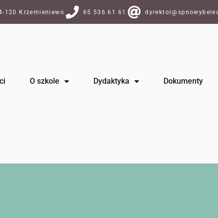
64-120 Krzemieniewo
65 536 61 61
dyrektor@spnowybelec
ci
O szkole
Dydaktyka
Dokumenty