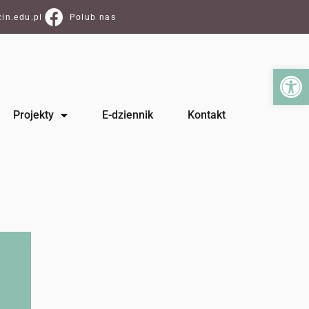
in.edu.pl
Polub nas
Ot
Projekty
E-dziennik
Kontakt