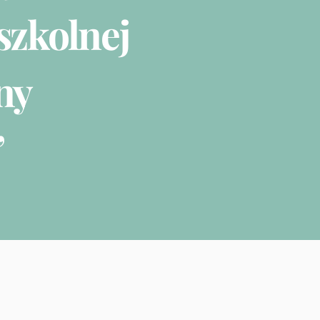
szkolnej
ny
”