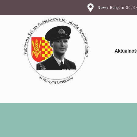
Nowy Belęcin 30, 
Aktualnoś