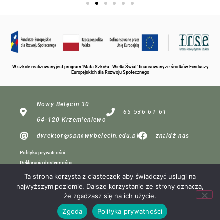
W szkole realizowany jest program "Mała Szkoła - Wielki Świat" finansowany ze środków Funduszy
Europejskich dla Rozwoju Społecznego
Nowy Belęcin 30
65 536 61 61
64-120 Krzemieniewo
dyrektor@spnowybelecin.edu.pl
znajdź nas
Polityka prywatności
Deklaracja dostępnośici
Ta strona korzysta z ciasteczek aby świadczyć usługi na
najwyższym poziomie. Dalsze korzystanie ze strony oznacza,
dla redakcji
że zgadzasz się na ich użycie.
Projekt:
Zgoda
Polityka prywatności
MP Komputery