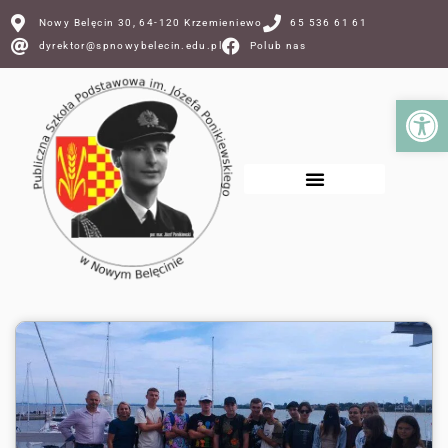
Nowy Belęcin 30, 64-120 Krzemieniewo
65 536 61 61
dyrektor@spnowybelecin.edu.pl
Polub nas
Ot