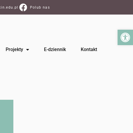
in.edu.pl
Polub nas
Ot
Projekty
E-dziennik
Kontakt