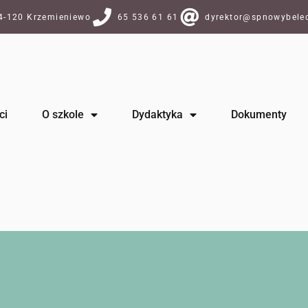
64-120 Krzemieniewo
65 536 61 61
dyrektor@spnowybelec
ci
O szkole
Dydaktyka
Dokumenty