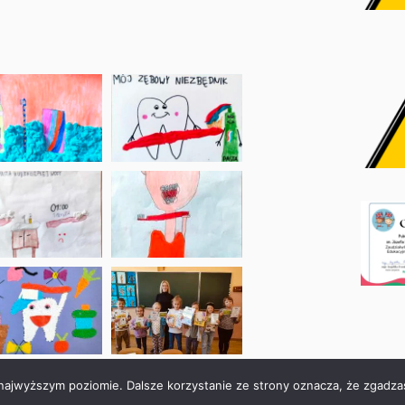
 najwyższym poziomie. Dalsze korzystanie ze strony oznacza, że zgadzas