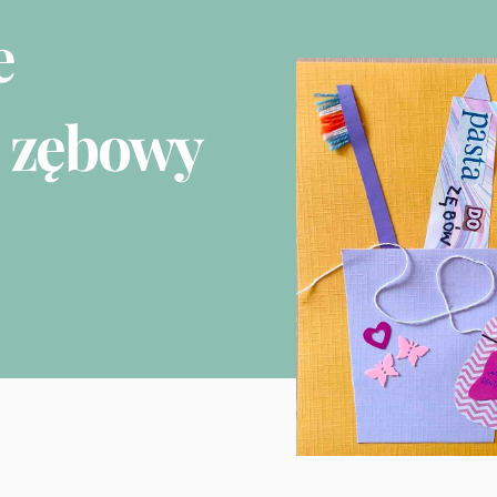
e
 zębowy