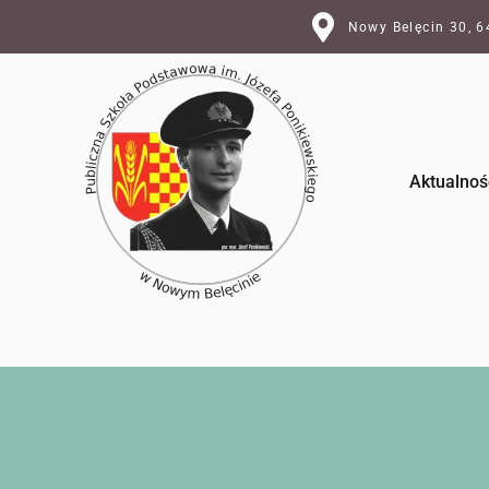
Nowy Belęcin 30, 
Aktualnoś