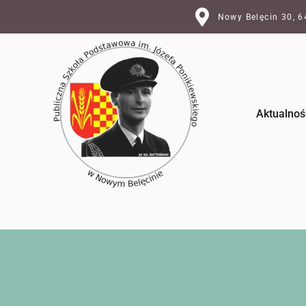
Nowy Belęcin 30, 
Aktualnoś