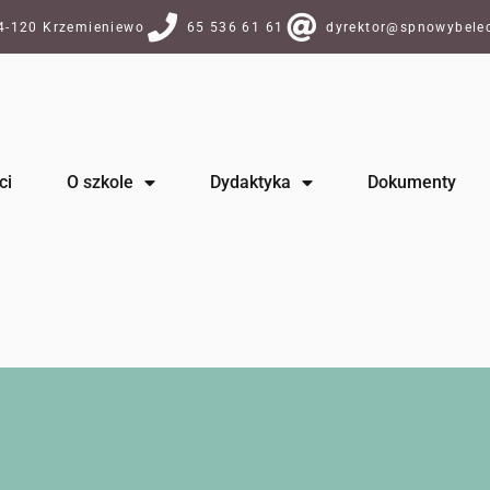
64-120 Krzemieniewo
65 536 61 61
dyrektor@spnowybelec
ci
O szkole
Dydaktyka
Dokumenty