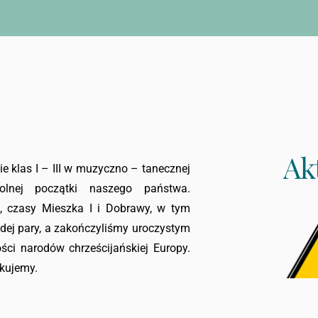
Ak
wie klas I – III w muzyczno – tanecznej
zkolnej początki naszego państwa.
, czasy Mieszka I i Dobrawy, w tym
odej pary, a zakończyliśmy uroczystym
ci narodów chrześcijańskiej Europy.
kujemy.