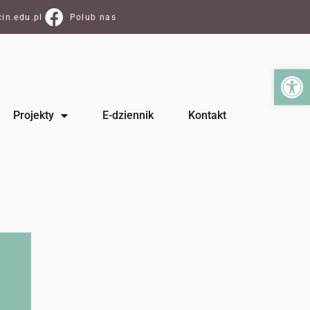
in.edu.pl
Polub nas
Ot
Projekty
E-dziennik
Kontakt