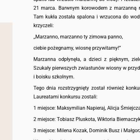
21 marca. Barwnym korowodem z marzanną na 
Tam kukła została spalona i wrzucona do wody
krzyczeli:
,,Marzanno, marzanno ty zimowa panno,
ciebie pożegnamy, wiosnę przywitamy!”
Marzanna odpłynęła, a dzieci z pięknym, zie
Szukały pierwszych zwiastunów wiosny w przy
i boisku szkolnym.
Tego dnia rozstrzygnięty został również konkurs
Laureatami konkursu zostali:
1 miejsce: Maksymilian Napieraj, Alicja Śmiejcza
2 miejsce: Tobiasz Pluskota, Wiktoria Biernaczy
3 miejsce: Milena Kozak, Dominik Busz i Małgor