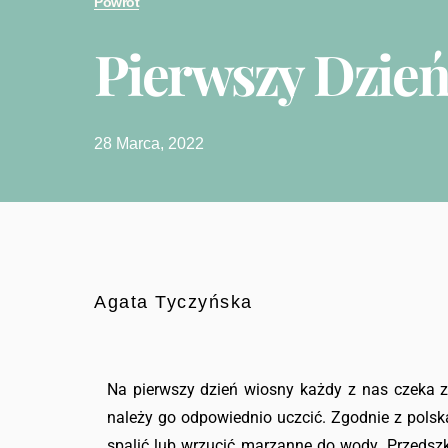
Powrót
Pierwszy Dzie
28 Marca, 2022
Agata Tyczyńska
Na pierwszy dzień wiosny każdy z nas czeka z
należy go odpowiednio uczcić. Zgodnie z polsk
spalić lub wrzucić marzannę do wody. Przedszkola