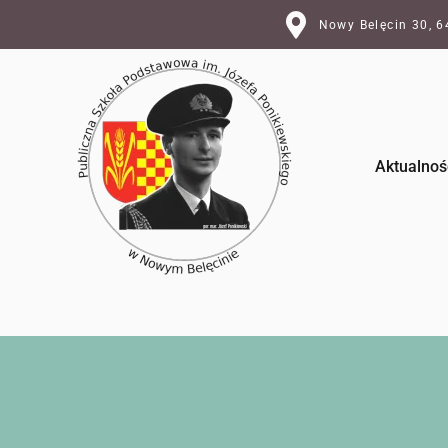
Nowy Belęcin 30, 
Aktualnoś