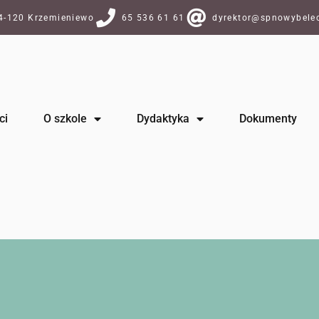
64-120 Krzemieniewo
65 536 61 61
dyrektor@spnowybelec
ci
O szkole
Dydaktyka
Dokumenty