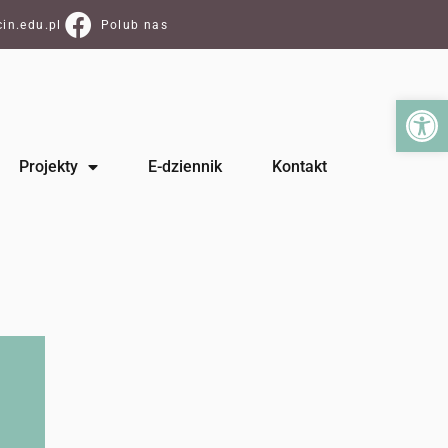
in.edu.pl
Polub nas
Ot
Projekty
E-dziennik
Kontakt