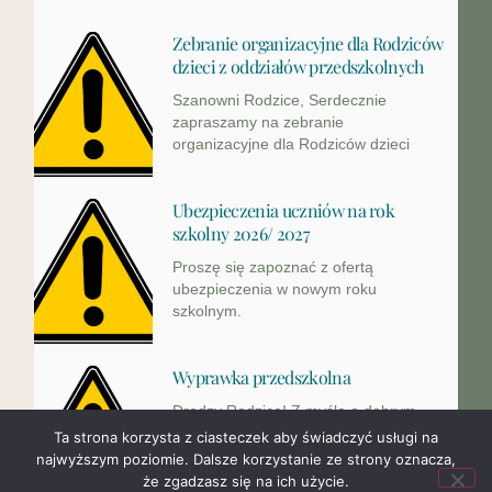
Zebranie organizacyjne dla Rodziców
dzieci z oddziałów przedszkolnych
Szanowni Rodzice, Serdecznie
zapraszamy na zebranie
organizacyjne dla Rodziców dzieci
Ubezpieczenia uczniów na rok
szkolny 2026/ 2027
Proszę się zapoznać z ofertą
ubezpieczenia w nowym roku
szkolnym.
Wyprawka przedszkolna
Drodzy Rodzice! Z myślą o dobrym
przygotowaniu do nowego roku
Ta strona korzysta z ciasteczek aby świadczyć usługi na
najwyższym poziomie. Dalsze korzystanie ze strony oznacza,
że zgadzasz się na ich użycie.