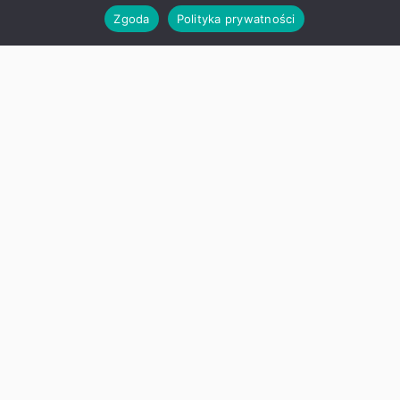
Zgoda
Polityka prywatności
„Angielski jest fun-tastyczny!”
Ogólnopolski Projekt Edukacyjny
W mijającym roku szkolnym uczniowie
klasy I – IV wzięli