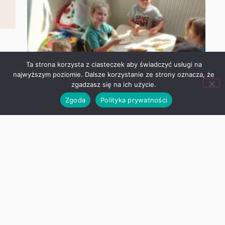
Ta strona korzysta z ciasteczek aby świadczyć usługi na
najwyższym poziomie. Dalsze korzystanie ze strony oznacza,
że zgadzasz się na ich użycie.
Zgoda
Polityka prywatności