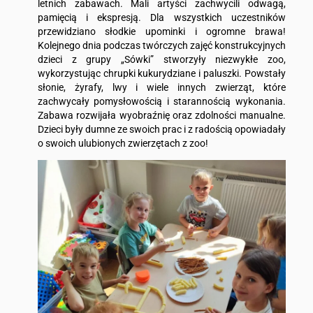
letnich zabawach. Mali artyści zachwycili odwagą,
pamięcią i ekspresją. Dla wszystkich uczestników
przewidziano słodkie upominki i ogromne brawa!
Kolejnego dnia podczas twórczych zajęć konstrukcyjnych
dzieci z grupy „Sówki” stworzyły niezwykłe zoo,
wykorzystując chrupki kukurydziane i paluszki. Powstały
słonie, żyrafy, lwy i wiele innych zwierząt, które
zachwycały pomysłowością i starannością wykonania.
Zabawa rozwijała wyobraźnię oraz zdolności manualne.
Dzieci były dumne ze swoich prac i z radością opowiadały
o swoich ulubionych zwierzętach z zoo!