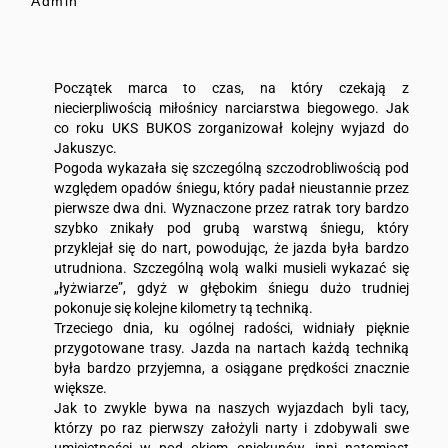
Admin
Początek marca to czas, na który czekają z
niecierpliwością miłośnicy narciarstwa biegowego. Jak
co roku UKS BUKOS zorganizował kolejny wyjazd do
Jakuszyc.
Pogoda wykazała się szczególną szczodrobliwością pod
względem opadów śniegu, który padał nieustannie przez
pierwsze dwa dni. Wyznaczone przez ratrak tory bardzo
szybko znikały pod grubą warstwą śniegu, który
przyklejał się do nart, powodując, że jazda była bardzo
utrudniona. Szczególną wolą walki musieli wykazać się
„łyżwiarze”, gdyż w głębokim śniegu dużo trudniej
pokonuje się kolejne kilometry tą techniką.
Trzeciego dnia, ku ogólnej radości, widniały pięknie
przygotowane trasy. Jazda na nartach każdą techniką
była bardzo przyjemna, a osiągane prędkości znacznie
większe.
Jak to zwykle bywa na naszych wyjazdach byli tacy,
którzy po raz pierwszy założyli narty i zdobywali swe