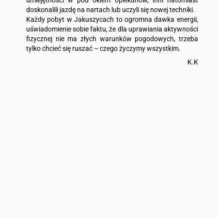
umiejętności w pod okiem opiekunów, inni natomiast
doskonalili jazdę na nartach lub uczyli się nowej techniki.
Każdy pobyt w Jakuszycach to ogromna dawka energii,
uświadomienie sobie faktu, że dla uprawiania aktywności
fizycznej nie ma złych warunków pogodowych, trzeba
tylko chcieć się ruszać – czego życzymy wszystkim.
K.K