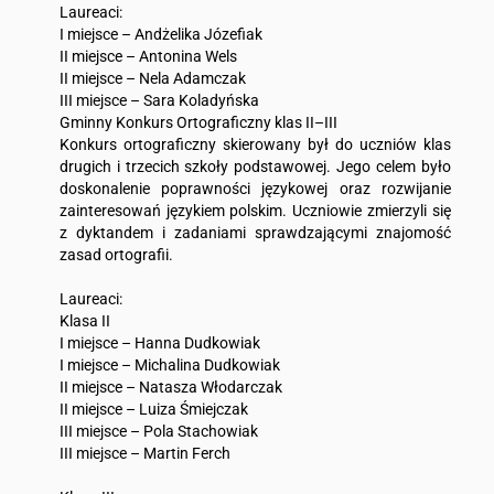
Laureaci:
I miejsce – Andżelika Józefiak
II miejsce – Antonina Wels
II miejsce – Nela Adamczak
III miejsce – Sara Koladyńska
Gminny Konkurs Ortograficzny klas II–III
Konkurs ortograficzny skierowany był do uczniów klas
drugich i trzecich szkoły podstawowej. Jego celem było
doskonalenie poprawności językowej oraz rozwijanie
zainteresowań językiem polskim. Uczniowie zmierzyli się
z dyktandem i zadaniami sprawdzającymi znajomość
zasad ortografii.
Laureaci:
Klasa II
I miejsce – Hanna Dudkowiak
I miejsce – Michalina Dudkowiak
II miejsce – Natasza Włodarczak
II miejsce – Luiza Śmiejczak
III miejsce – Pola Stachowiak
III miejsce – Martin Ferch