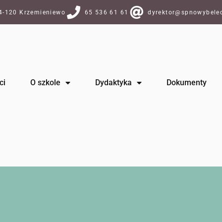
64-120 Krzemieniewo
65 536 61 61
dyrektor@spnowybelec
ci
O szkole
Dydaktyka
Dokumenty