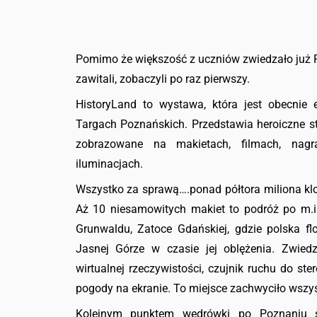
Pomimo że większość z uczniów zwiedzało już P
zawitali, zobaczyli po raz pierwszy.
HistoryLand to wystawa, która jest obecni
Targach Poznańskich. Przedstawia heroiczne st
zobrazowane na makietach, filmach, nagra
iluminacjach.
Wszystko za sprawą….ponad półtora miliona k
Aż 10 niesamowitych makiet to podróż po m.in
Grunwaldu, Zatoce Gdańskiej, gdzie polska fl
Jasnej Górze w czasie jej oblężenia. Zwied
wirtualnej rzeczywistości, czujnik ruchu do st
pogody na ekranie. To miejsce zachwyciło wszys
Kolejnym punktem wędrówki po Poznaniu 