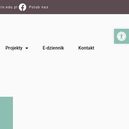
in.edu.pl
Polub nas
Ot
Projekty
E-dziennik
Kontakt