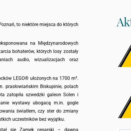
Ak
oznań, to niektóre miejsca do których
e eksponowana na Międzynarodowych
arcia bohaterów, których losy zostały
niach audio, wizualizacjach oraz
locków LEGO® ułożonych na 1700 m².
. prasłowiańskim Biskupinie, polach
ota zatopiła szwedzki galeon Solen i
zanie wystawy ubogacą m.in. gogle
erowania światłem, czy ster do zmiany
tkich uczestników bez wyjątku.
stał się Zamek cesarski – dawna