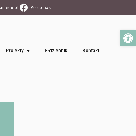
in.edu.pl
Polub nas
Ot
Projekty
E-dziennik
Kontakt