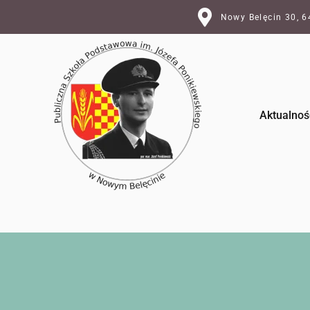
Nowy Belęcin 30, 
Aktualnoś