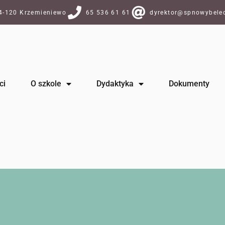
64-120 Krzemieniewo
65 536 61 61
dyrektor@spnowybelec
ci
O szkole
Dydaktyka
Dokumenty