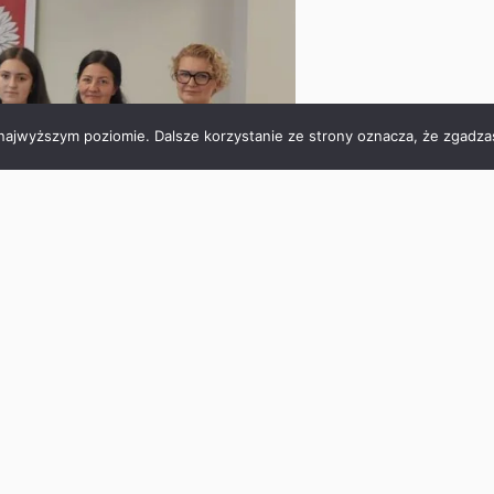
 najwyższym poziomie. Dalsze korzystanie ze strony oznacza, że zgadzas