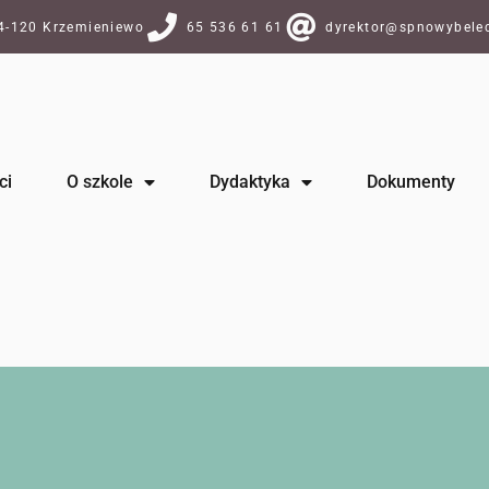
64-120 Krzemieniewo
65 536 61 61
dyrektor@spnowybelec
ci
O szkole
Dydaktyka
Dokumenty