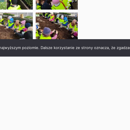
 najwyższym poziomie. Dalsze korzystanie ze strony oznacza, że zgadzas