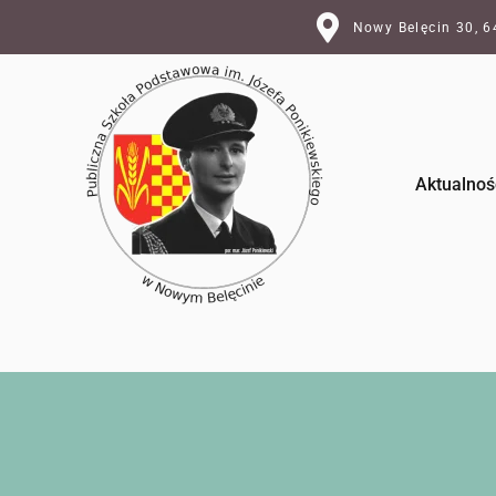
Nowy Belęcin 30, 
Aktualnoś