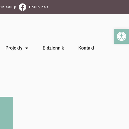
in.edu.pl
Polub nas
Ot
Projekty
E-dziennik
Kontakt