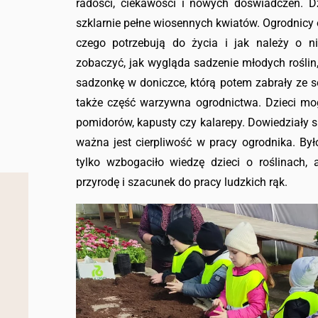
radości, ciekawości i nowych doświadczeń. D
szklarnie pełne wiosennych kwiatów. Ogrodnicy o
czego potrzebują do życia i jak należy o ni
zobaczyć, jak wygląda sadzenie młodych roślin
sadzonkę w doniczce, którą potem zabrały ze 
także część warzywna ogrodnictwa. Dzieci mog
pomidorów, kapusty czy kalarepy. Dowiedziały si
ważna jest cierpliwość w pracy ogrodnika. Był
tylko wzbogaciło wiedzę dzieci o roślinach, 
przyrodę i szacunek do pracy ludzkich rąk.