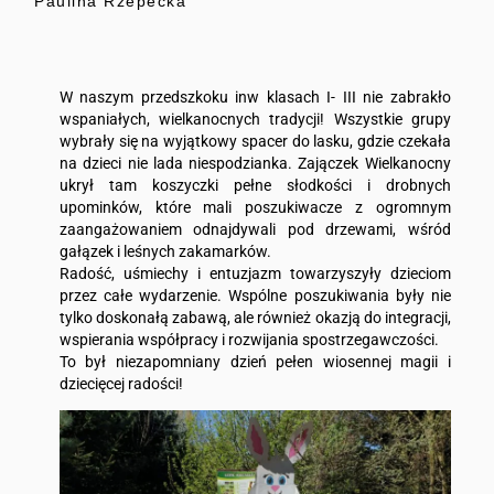
Paulina Rzepecka
W naszym przedszkoku inw klasach I- III nie zabrakło
wspaniałych, wielkanocnych tradycji! Wszystkie grupy
wybrały się na wyjątkowy spacer do lasku, gdzie czekała
na dzieci nie lada niespodzianka. Zajączek Wielkanocny
ukrył tam koszyczki pełne słodkości i drobnych
upominków, które mali poszukiwacze z ogromnym
zaangażowaniem odnajdywali pod drzewami, wśród
gałązek i leśnych zakamarków.
Radość, uśmiechy i entuzjazm towarzyszyły dzieciom
przez całe wydarzenie. Wspólne poszukiwania były nie
tylko doskonałą zabawą, ale również okazją do integracji,
wspierania współpracy i rozwijania spostrzegawczości.
To był niezapomniany dzień pełen wiosennej magii i
dziecięcej radości!