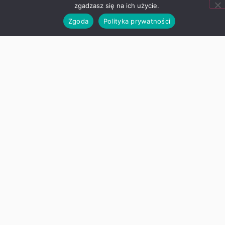
Ogólnopolski Projekt Edukacyjny
W mijającym roku szkolnym uczniowie
klasy I – IV wzięli
Zapraszamy na zakończenie roku