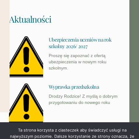
Aktualności
Ubezpieczenia uczniów na rok
szkolny 2026/ 2027
Proszę się zapoznać z ofertą
ubezpieczenia w nowym roku
szkolnym.
Wyprawka przedszkolna
Ta strona korzysta z ciasteczek aby świadczyć usługi na
najwyższym poziomie. Dalsze korzystanie ze strony oznacza,
Drodzy Rodzice! Z myślą o dobrym
że zgadzasz się na ich użycie.
przygotowaniu do nowego roku
Zgoda
Polityka prywatności
„Angielski jest fun-tastyczny!”