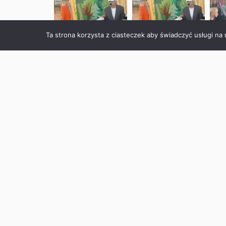
Ta strona korzysta z ciasteczek aby świadczyć usługi na
POPRZEDNI