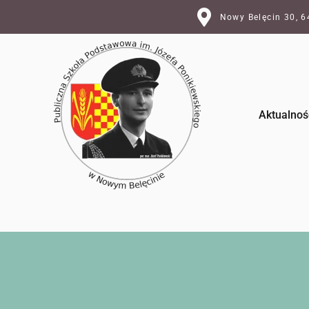
Nowy Belęcin 30, 
Aktualnoś