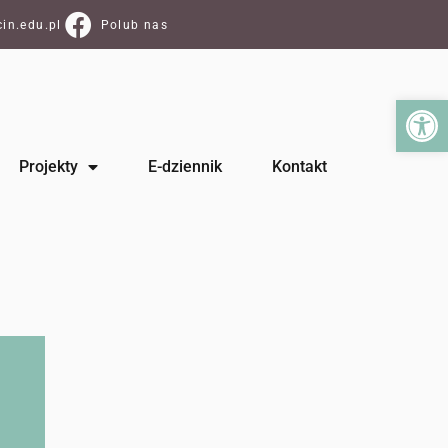
in.edu.pl
Polub nas
Ot
Projekty
E-dziennik
Kontakt