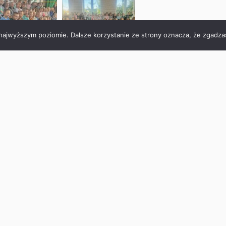
 najwyższym poziomie. Dalsze korzystanie ze strony oznacza, że zgadzas
NASTĘPNY