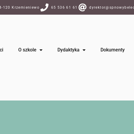
64-120 Krzemieniewo
65 536 61 61
dyrektor@spnowybelec
ci
O szkole
Dydaktyka
Dokumenty