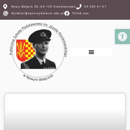
Nowy Belęcin 30, 64-120 Krzemieniewo
65 536 61 61
dyrektor@spnowybelecin.edu.pl
Polub nas
Ot