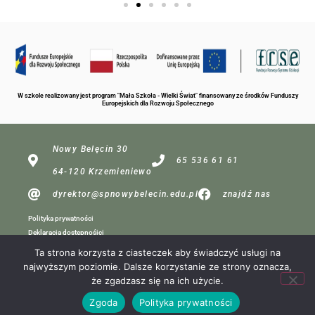
W szkole realizowany jest program "Mała Szkoła - Wielki Świat" finansowany ze środków Funduszy
Europejskich dla Rozwoju Społecznego
Nowy Belęcin 30
65 536 61 61
64-120 Krzemieniewo
dyrektor@spnowybelecin.edu.pl
znajdź nas
Polityka prywatności
Deklaracja dostępnośici
Ta strona korzysta z ciasteczek aby świadczyć usługi na
najwyższym poziomie. Dalsze korzystanie ze strony oznacza,
dla redakcji
że zgadzasz się na ich użycie.
Projekt:
Zgoda
Polityka prywatności
MP Komputery