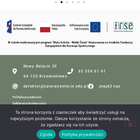
W szkole realizowany jest program "Mała Szkoła - Wielki Świat" finansowany ze środków Funduszy
Europejskich dla Rozwoju Społecznego
Nowy Belęcin 30
65 536 61 61
64-120 Krzemieniewo
dyrektor@spnowybelecin.edu.pl
znajdź nas
Polityka prywatności
Deklaracja dostępnośici
Ta strona korzysta z ciasteczek aby świadczyć usługi na
najwyższym poziomie. Dalsze korzystanie ze strony oznacza,
dla redakcji
że zgadzasz się na ich użycie.
Projekt:
Zgoda
Polityka prywatności
MP Komputery