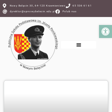
Nowy Belęcin 30, 64-120 Krzemieniewo
65 536 61 61
dyrektor@spnowybelecin.edu.pl
Polub nas
Ot