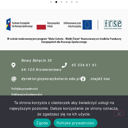
W szkole realizowany jest program "Mała Szkoła - Wielki Świat" finansowany ze środków Funduszy
Europejskich dla Rozwoju Społecznego
Nowy Belęcin 30
65 536 61 61
64-120 Krzemieniewo
dyrektor@spnowybelecin.edu.pl
znajdź nas
Polityka prywatności
Deklaracja dostępnośici
Ta strona korzysta z ciasteczek aby świadczyć usługi na
najwyższym poziomie. Dalsze korzystanie ze strony oznacza,
dla redakcji
że zgadzasz się na ich użycie.
Projekt:
Zgoda
Polityka prywatności
MP Komputery