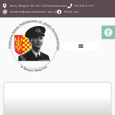
Nowy Belęcin 30, 64-120 Krzemieniewo
65 536 61 61
dyrektor@spnowybelecin.edu.pl
Polub nas
Ot