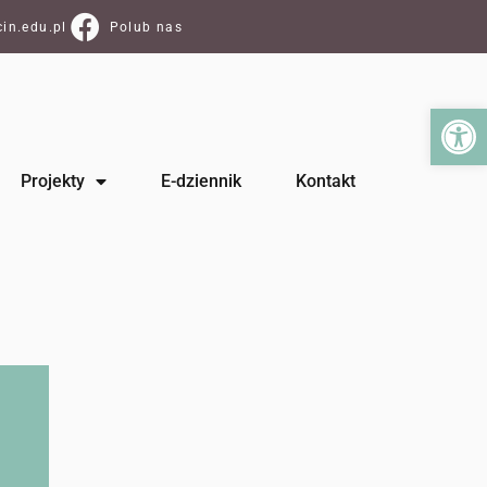
in.edu.pl
Polub nas
Ot
Projekty
E-dziennik
Kontakt