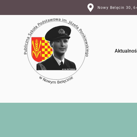
Nowy Belęcin 30, 
Aktualnoś