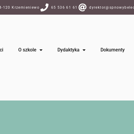
64-120 Krzemieniewo
65 536 61 61
dyrektor@spnowybelec
ci
O szkole
Dydaktyka
Dokumenty