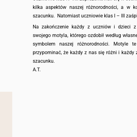
kilka aspektów naszej różnorodności, a w ko
szacunku. Natomiast uczniowie klas I – III zaśp
Na zakończenie każdy z uczniów i dzieci z
swojego motyla, którego ozdobił według włas
symbolem naszej różnorodności. Motyle t
przypominać, że każdy z nas się różni i każd
szacunku.
A.T.