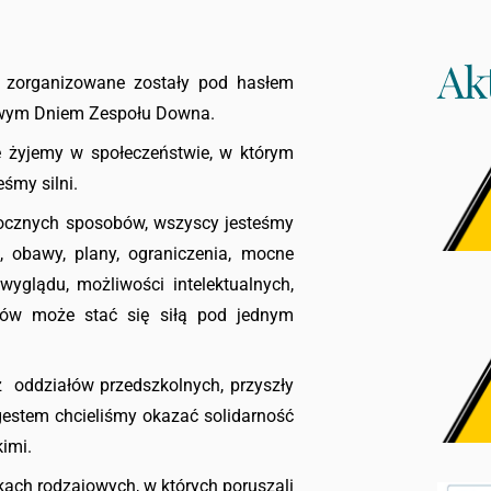
Ak
 zorganizowane zostały pod hasłem
towym Dniem Zespołu Downa.
e żyjemy w społeczeństwie, w którym
eśmy silni.
docznych sposobów, wszyscy jesteśmy
 obawy, plany, ograniczenia, mocne
yglądu, możliwości intelektualnych,
ntów może stać się siłą pod jednym
 z oddziałów przedszkolnych, przyszły
estem chcieliśmy okazać solidarność
imi.
nkach rodzajowych, w których poruszali