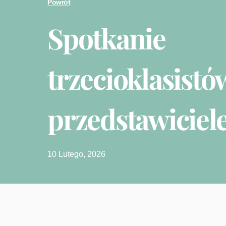
Powrót
Spotkanie
trzecioklasistó
przedstawicie
10 Lutego, 2026