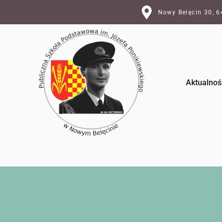
Nowy Belęcin 30, 
Aktualnoś