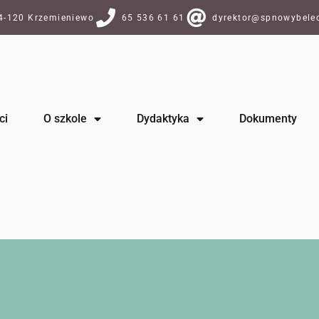
64-120 Krzemieniewo
65 536 61 61
dyrektor@spnowybelec
ci
O szkole
Dydaktyka
Dokumenty