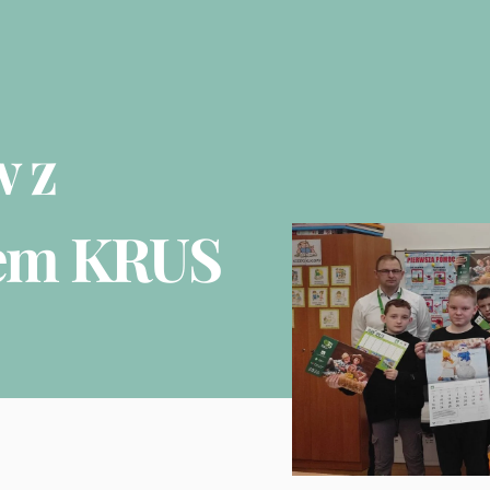
w z
lem KRUS