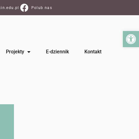
in.edu.pl
Polub nas
Ot
Projekty
E-dziennik
Kontakt