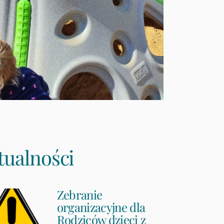
tualności
Zebranie
organizacyjne dla
Rodziców dzieci z