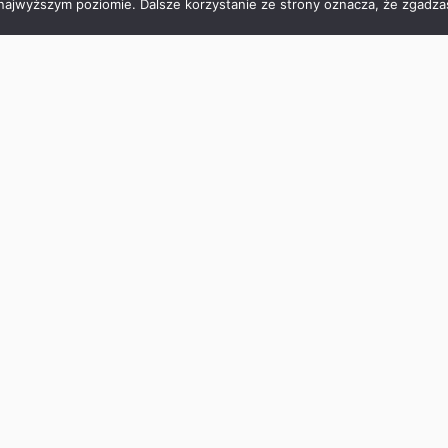
 najwyższym poziomie. Dalsze korzystanie ze strony oznacza, że zgadzas
NASTĘPNY