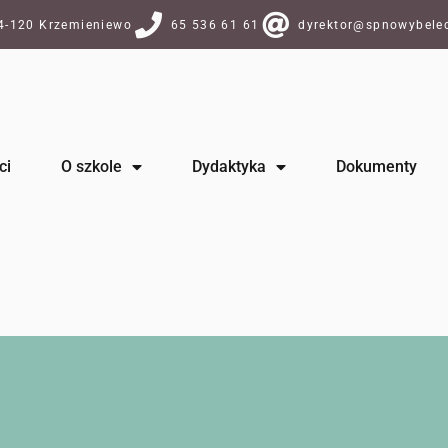
64-120 Krzemieniewo
65 536 61 61
dyrektor@spnowybelec
ci
O szkole
Dydaktyka
Dokumenty