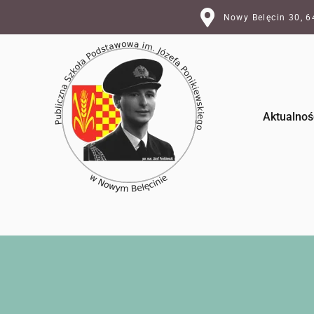
Nowy Belęcin 30, 
Aktualnoś