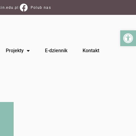
in.edu.pl
Polub nas
Ot
Projekty
E-dziennik
Kontakt