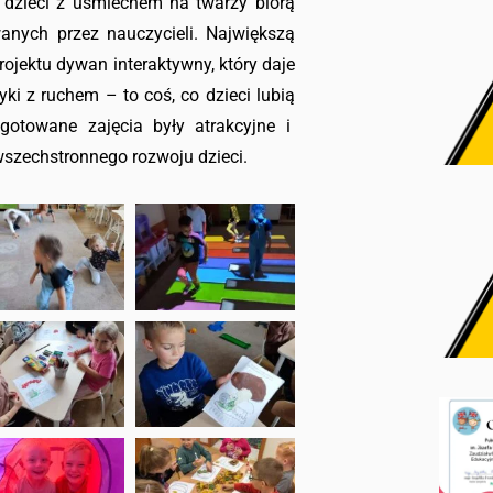
a dzieci z uśmiechem na twarzy biorą
nych przez nauczycieli. Największą
ojektu dywan interaktywny, który daje
i z ruchem – to coś, co dzieci lubią
zygotowane zajęcia były atrakcyjne i
wszechstronnego rozwoju dzieci.