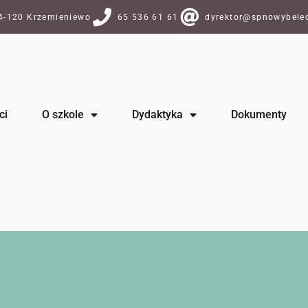
64-120 Krzemieniewo
65 536 61 61
dyrektor@spnowybelec
ci
O szkole
Dydaktyka
Dokumenty