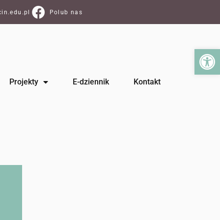
in.edu.pl
Polub nas
Ot
Projekty
E-dziennik
Kontakt