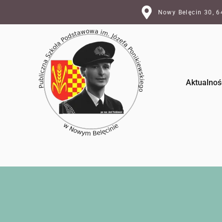
Nowy Belęcin 30, 
Aktualnoś