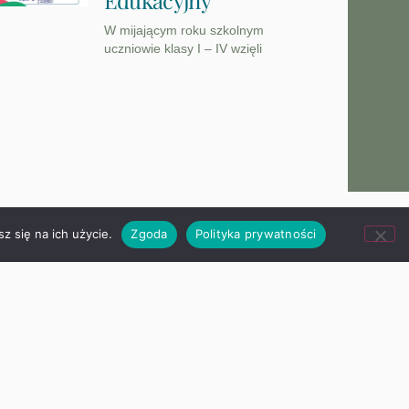
W mijającym roku szkolnym
uczniowie klasy I – IV wzięli
z się na ich użycie.
Zgoda
Polityka prywatności