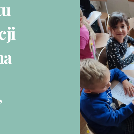
tu
cji
na
”