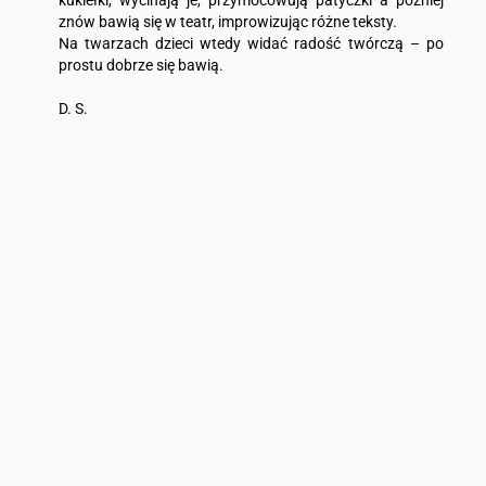
kukiełki, wycinają je, przymocowują patyczki a później
znów bawią się w teatr, improwizując różne teksty.
Na twarzach dzieci wtedy widać radość twórczą – po
prostu dobrze się bawią.
D. S.