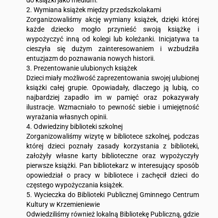
do książki jako medium.
2. Wymiana książek między przedszkolakami
Zorganizowaliśmy akcję wymiany książek, dzięki której
każde dziecko mogło przynieść swoją książkę i
wypożyczyć inną od kolegi lub koleżanki. Inicjatywa ta
cieszyła się dużym zainteresowaniem i wzbudziła
entuzjazm do poznawania nowych historii.
3. Prezentowanie ulubionych książek
Dzieci miały możliwość zaprezentowania swojej ulubionej
książki całej grupie. Opowiadały, dlaczego ją lubią, co
najbardziej zapadło im w pamięć oraz pokazywały
ilustracje. Wzmacniało to pewność siebie i umiejętność
wyrażania własnych opinii.
4. Odwiedziny biblioteki szkolnej
Zorganizowaliśmy wizytę w bibliotece szkolnej, podczas
której dzieci poznały zasady korzystania z biblioteki,
założyły własne karty biblioteczne oraz wypożyczyły
pierwsze książki. Pan bibliotekarz w interesujący sposób
opowiedział o pracy w bibliotece i zachęcił dzieci do
częstego wypożyczania książek.
5. Wycieczka do Biblioteki Publicznej Gminnego Centrum
Kultury w Krzemieniewie
Odwiedziliśmy również lokalną Bibliotekę Publiczną, gdzie