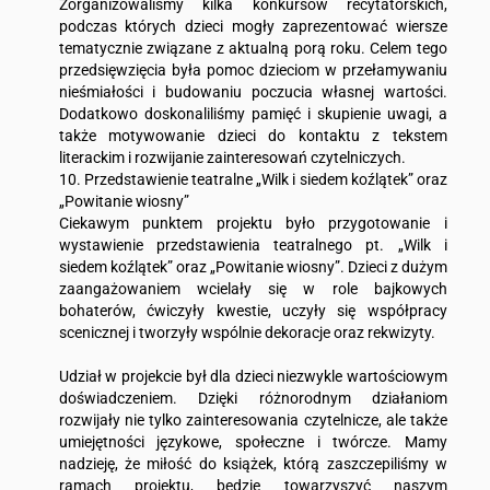
Zorganizowaliśmy kilka konkursów recytatorskich,
podczas których dzieci mogły zaprezentować wiersze
tematycznie związane z aktualną porą roku. Celem tego
przedsięwzięcia była pomoc dzieciom w przełamywaniu
nieśmiałości i budowaniu poczucia własnej wartości.
Dodatkowo doskonaliliśmy pamięć i skupienie uwagi, a
także motywowanie dzieci do kontaktu z tekstem
literackim i rozwijanie zainteresowań czytelniczych.
10. Przedstawienie teatralne „Wilk i siedem koźlątek” oraz
„Powitanie wiosny”
Ciekawym punktem projektu było przygotowanie i
wystawienie przedstawienia teatralnego pt. „Wilk i
siedem koźlątek” oraz „Powitanie wiosny”. Dzieci z dużym
zaangażowaniem wcielały się w role bajkowych
bohaterów, ćwiczyły kwestie, uczyły się współpracy
scenicznej i tworzyły wspólnie dekoracje oraz rekwizyty.
Udział w projekcie był dla dzieci niezwykle wartościowym
doświadczeniem. Dzięki różnorodnym działaniom
rozwijały nie tylko zainteresowania czytelnicze, ale także
umiejętności językowe, społeczne i twórcze. Mamy
nadzieję, że miłość do książek, którą zaszczepiliśmy w
ramach projektu, będzie towarzyszyć naszym