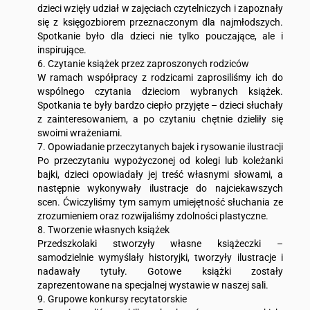
dzieci wzięły udział w zajęciach czytelniczych i zapoznały
się z księgozbiorem przeznaczonym dla najmłodszych.
Spotkanie było dla dzieci nie tylko pouczające, ale i
inspirujące.
6. Czytanie książek przez zaproszonych rodziców
W ramach współpracy z rodzicami zaprosiliśmy ich do
wspólnego czytania dzieciom wybranych książek.
Spotkania te były bardzo ciepło przyjęte – dzieci słuchały
z zainteresowaniem, a po czytaniu chętnie dzieliły się
swoimi wrażeniami.
7. Opowiadanie przeczytanych bajek i rysowanie ilustracji
Po przeczytaniu wypożyczonej od kolegi lub koleżanki
bajki, dzieci opowiadały jej treść własnymi słowami, a
następnie wykonywały ilustracje do najciekawszych
scen. Ćwiczyliśmy tym samym umiejętność słuchania ze
zrozumieniem oraz rozwijaliśmy zdolności plastyczne.
8. Tworzenie własnych książek
Przedszkolaki stworzyły własne książeczki –
samodzielnie wymyślały historyjki, tworzyły ilustracje i
nadawały tytuły. Gotowe książki zostały
zaprezentowane na specjalnej wystawie w naszej sali.
9. Grupowe konkursy recytatorskie