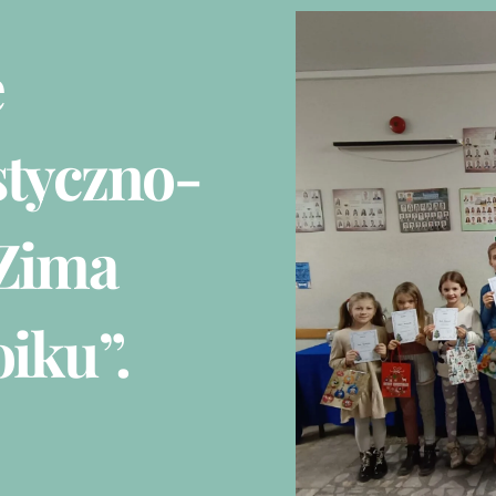
e
styczno-
„Zima
iku”.