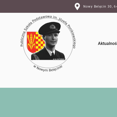
Nowy Belęcin 30, 
Aktualnoś