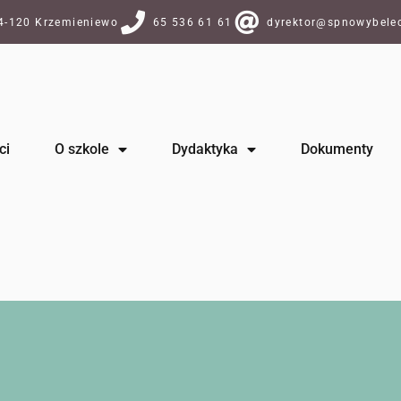
64-120 Krzemieniewo
65 536 61 61
dyrektor@spnowybelec
ci
O szkole
Dydaktyka
Dokumenty