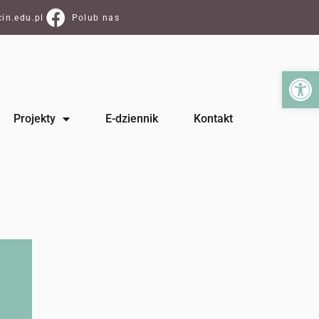
in.edu.pl
Polub nas
Ot
Projekty
E-dziennik
Kontakt