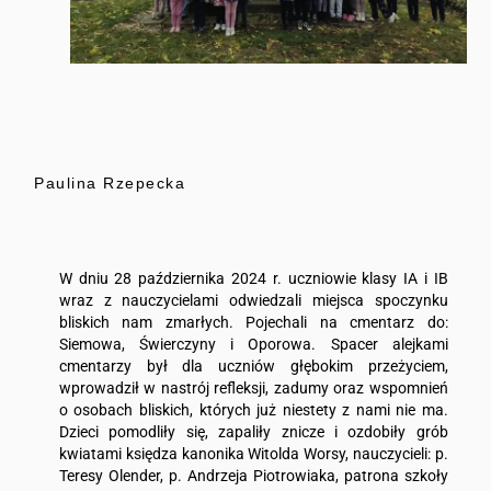
Paulina Rzepecka
W dniu 28 października 2024 r. uczniowie klasy IA i IB
wraz z nauczycielami odwiedzali miejsca spoczynku
bliskich nam zmarłych. Pojechali na cmentarz do:
Siemowa, Świerczyny i Oporowa. Spacer alejkami
cmentarzy był dla uczniów głębokim przeżyciem,
wprowadził w nastrój refleksji, zadumy oraz wspomnień
o osobach bliskich, których już niestety z nami nie ma.
Dzieci pomodliły się, zapaliły znicze i ozdobiły grób
kwiatami księdza kanonika Witolda Worsy, nauczycieli: p.
Teresy Olender, p. Andrzeja Piotrowiaka, patrona szkoły