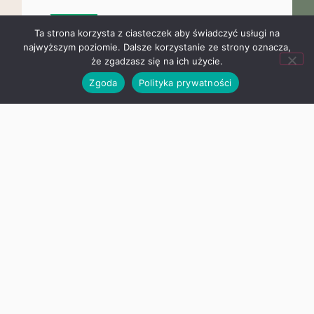
„Angielski jest fun-tastyczny!”
Ta strona korzysta z ciasteczek aby świadczyć usługi na
Ogólnopolski Projekt Edukacyjny
najwyższym poziomie. Dalsze korzystanie ze strony oznacza,
W mijającym roku szkolnym uczniowie
że zgadzasz się na ich użycie.
klasy I – IV wzięli
Zgoda
Polityka prywatności
Zapraszamy na zakończenie roku