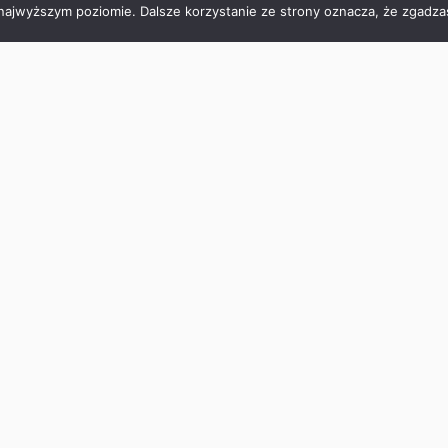
 najwyższym poziomie. Dalsze korzystanie ze strony oznacza, że zgadzas
NASTĘPNY