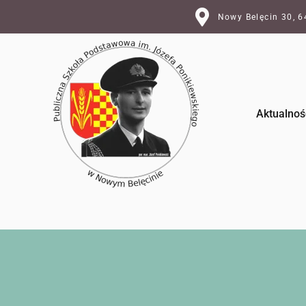
Nowy Belęcin 30, 
Aktualnoś