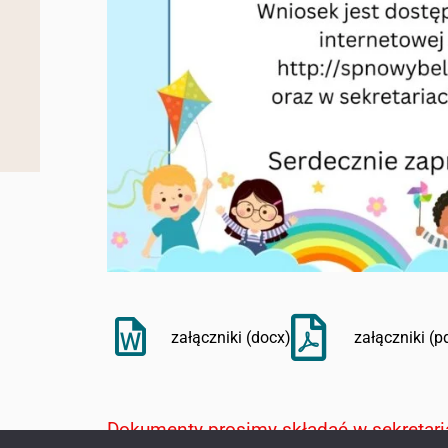
załączniki (docx)
załączniki (p
Dokumenty prosimy składać w sekretari