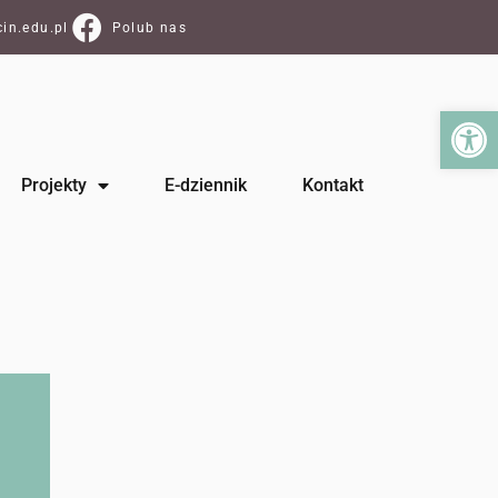
in.edu.pl
Polub nas
Ot
Projekty
E-dziennik
Kontakt