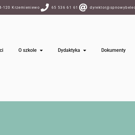
64-120 Krzemieniewo
65 536 61 61
dyrektor@spnowybelec
ci
O szkole
Dydaktyka
Dokumenty