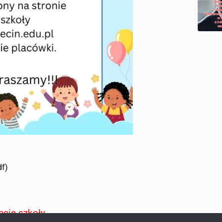
df)
acie szkoły