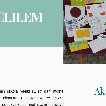
 CLILEM
Ak
a szkoła, wielki świat” pani Iwona
 z elementami słownictwa w języku
j podczas zajęć mieli okazję nauczyć