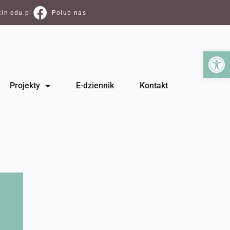
in.edu.pl
Polub nas
Ot
Projekty
E-dziennik
Kontakt