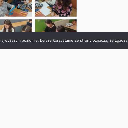
 najwyższym poziomie. Dalsze korzystanie ze strony oznacza, że zgadzas