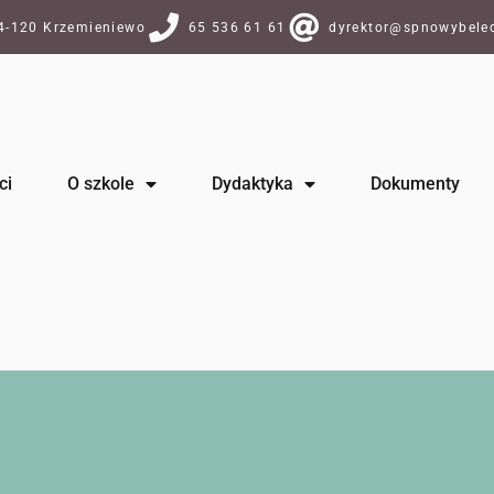
64-120 Krzemieniewo
65 536 61 61
dyrektor@spnowybelec
ci
O szkole
Dydaktyka
Dokumenty