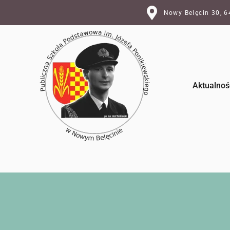
Nowy Belęcin 30, 
Aktualnoś