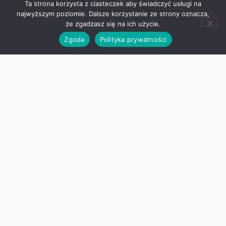
Ta strona korzysta z ciasteczek aby świadczyć usługi na
najwyższym poziomie. Dalsze korzystanie ze strony oznacza,
Zapraszamy na zakończenie roku
że zgadzasz się na ich użycie.
Zgoda
Polityka prywatności