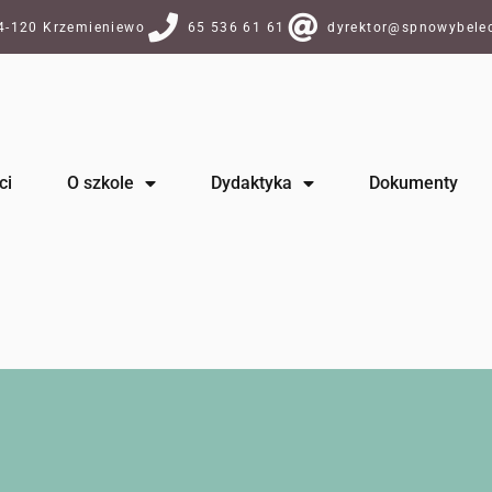
64-120 Krzemieniewo
65 536 61 61
dyrektor@spnowybelec
ci
O szkole
Dydaktyka
Dokumenty