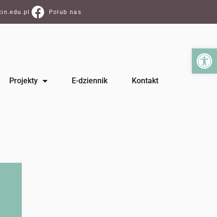
in.edu.pl
Polub nas
Ot
Projekty
E-dziennik
Kontakt