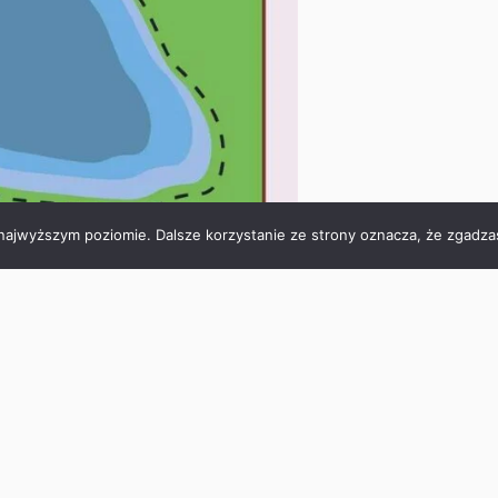
 najwyższym poziomie. Dalsze korzystanie ze strony oznacza, że zgadzas