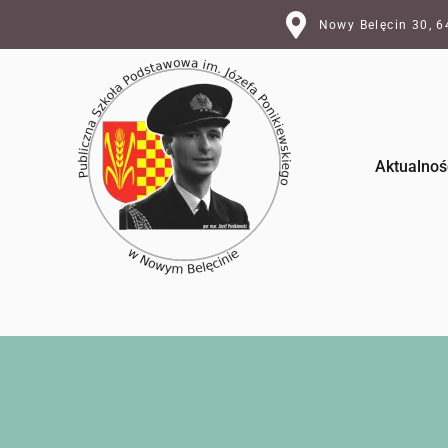
Nowy Belęcin 30, 
Aktualnoś