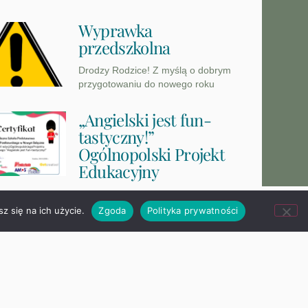
Wyprawka
przedszkolna
Drodzy Rodzice! Z myślą o dobrym
przygotowaniu do nowego roku
„Angielski jest fun-
tastyczny!”
Ogólnopolski Projekt
Edukacyjny
W mijającym roku szkolnym
uczniowie klasy I – IV wzięli
z się na ich użycie.
Zgoda
Polityka prywatności