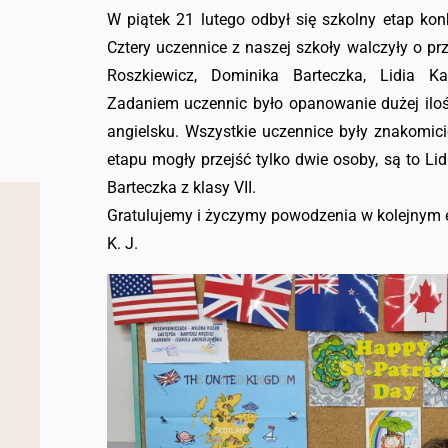
W piątek 21 lutego odbył się szkolny etap kon
Cztery uczennice z naszej szkoły walczyły o p
Roszkiewicz, Dominika Barteczka, Lidia K
Zadaniem uczennic było opanowanie dużej ilośc
angielsku. Wszystkie uczennice były znakomic
etapu mogły przejść tylko dwie osoby, są to Lid
Barteczka z klasy VII.
Gratulujemy i życzymy powodzenia w kolejnym e
K. J.