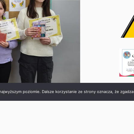
 najwyższym poziomie. Dalsze korzystanie ze strony oznacza, że zgadzas