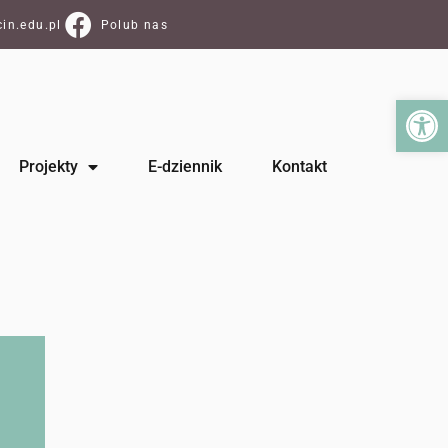
in.edu.pl
Polub nas
Ot
Projekty
E-dziennik
Kontakt