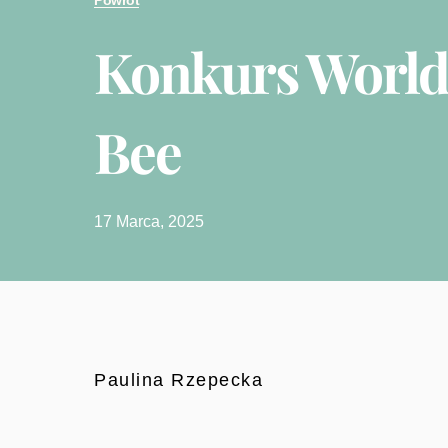
Powrót
Konkurs World 
Bee
17 Marca, 2025
Paulina Rzepecka