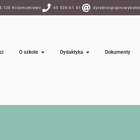
64-120 Krzemieniewo
65 536 61 61
dyrektor@spnowybelec
ci
O szkole
Dydaktyka
Dokumenty