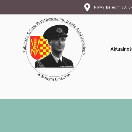
Nowy Belęcin 30, 
Aktualnoś