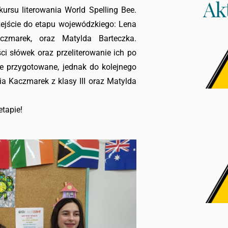
Ak
kursu literowania World Spelling Bee.
rzejście do etapu wojewódzkiego: Lena
aczmarek, oraz Matylda Barteczka.
i słówek oraz przeliterowanie ich po
ie przygotowane, jednak do kolejnego
ia Kaczmarek z klasy III oraz Matylda
tapie!