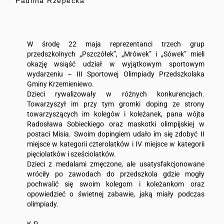
Paulina Rzepecka
W środę 22 maja reprezentanci trzech grup
przedszkolnych „Pszczółek”, „Mrówek” i „Sówek” mieli
okazję wsiąść udział w wyjątkowym sportowym
wydarzeniu – III Sportowej Olimpiady Przedszkolaka
Gminy Krzemieniewo.
Dzieci rywalizowały w różnych konkurencjach.
Towarzyszył im przy tym gromki doping ze strony
towarzyszących im kolegów i koleżanek, pana wójta
Radosława Sobieckiego oraz maskotki olimpijskiej w
postaci Misia. Swoim dopingiem udało im się zdobyć II
miejsce w kategorii czterolatków i IV miejsce w kategorii
pięciolatków i sześciolatków.
Dzieci z medalami zmęczone, ale usatysfakcjonowane
wróciły po zawodach do przedszkola gdzie mogły
pochwalić się swoim kolegom i koleżankom oraz
opowiedzieć o świetnej zabawie, jaką miały podczas
olimpiady.