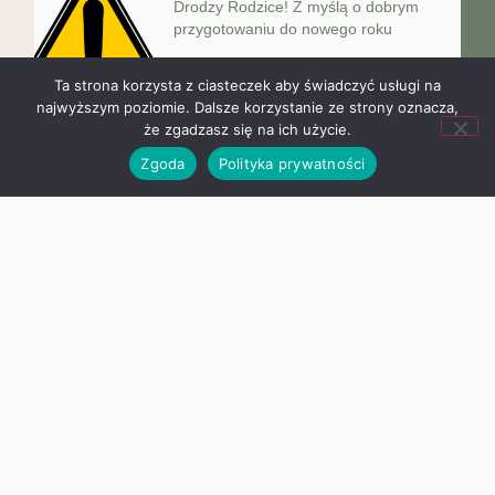
Drodzy Rodzice! Z myślą o dobrym
przygotowaniu do nowego roku
Ta strona korzysta z ciasteczek aby świadczyć usługi na
najwyższym poziomie. Dalsze korzystanie ze strony oznacza,
że zgadzasz się na ich użycie.
„Angielski jest fun-tastyczny!”
Ogólnopolski Projekt Edukacyjny
Zgoda
Polityka prywatności
W mijającym roku szkolnym uczniowie
klasy I – IV wzięli
Zapraszamy na zakończenie roku