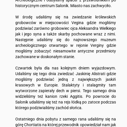
Archeologiczne i odbyliśmy spacer z przewodnikiem po
historycznym centrum Salonik. Miasto nas zachwyciło.
W środę udaliśmy się na zwiedzanie królewskich
grobowców w miejscowości Vegina gdzie mogliśmy
podziwiać zarówno grobowiec ojca Aleksandra Wielkiego
jak i jego syna a także skarby pochowane wraz z nimi.
Następnie udaliśmy się do najnowszego muzeum
archeologicznego otwartego w rejonie Verginy gdzie
mogliśmy zobaczyć niesamowite antyczne przedmioty
zachowane w doskonałym stanie.
Czwartek była dla nas kolejnym dniem wyjazdowym.
Udaliśmy się tego dnia zwiedzać Jaskinię Alistrati gdzie
mogliśmy podziwiać jedną z największych jaskiń
krasowych w Europie. Stalaktyty i stalagmity tam
wytworzone zapierały dech w piersi. Tego samego dnia
widzieliśmy też kanion rzeki Aggitis. Po powrocie do
Salonik udaliśmy się też na rejs łódką po zatoce podczas
którego podziwialiśmy zachód słońca.
Ostatniego dnia pobytu z samego rana udaliśmy się na
górę Chortiatis na której przewodnik opowiedział nam jak