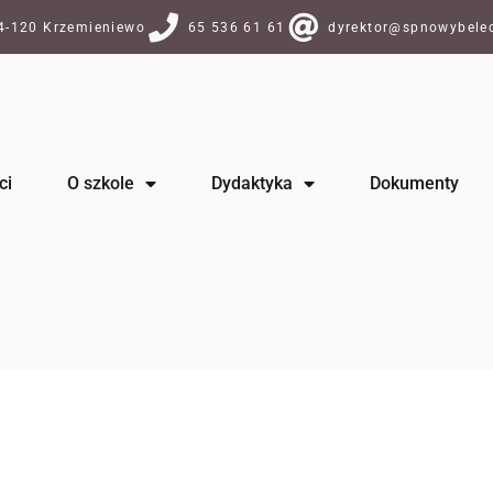
64-120 Krzemieniewo
65 536 61 61
dyrektor@spnowybelec
ci
O szkole
Dydaktyka
Dokumenty