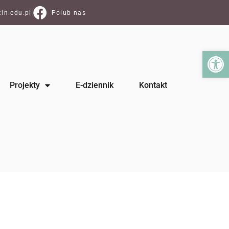
in.edu.pl
Polub nas
Ot
Projekty
E-dziennik
Kontakt